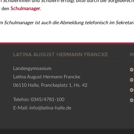
Schülerinnen und Schülern erfolgt bitte
durch die Sorgeberech
 den
Schulmanager
.
m Schulmanager ist auch die Abmeldung telefonisch im Sekretar
LATINA AUGUST HERMANN FRANCKE
I
Landesgymnasium
Latina August Hermann Francke
06110 Halle, Franckeplatz 1, Hs. 42
Telefon: 0345/4781-100
E-Mail: info@latina-halle.de