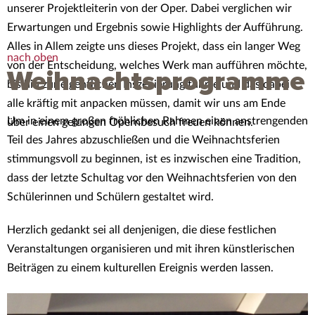
unserer Projektleiterin von der Oper. Dabei verglichen wir
Erwartungen und Ergebnis sowie Highlights der Aufführung.
Alles in Allem zeigte uns dieses Projekt, dass ein langer Weg
nach oben
von der Entscheidung, welches Werk man aufführen möchte,
Weihnachtsprogramme
bis hin zur eigentlichen Inszenierung führte und das dabei
alle kräftig mit anpacken müssen, damit wir uns am Ende
Um in einem großen fröhlichen Rahmen einen anstrengenden
über einen gelungen Opernbesuch freuen können.
Teil des Jahres abzuschließen und die Weihnachtsferien
stimmungsvoll zu beginnen, ist es inzwischen eine Tradition,
dass der letzte Schultag vor den Weihnachtsferien von den
Schülerinnen und Schülern gestaltet wird.
Herzlich gedankt sei all denjenigen, die diese festlichen
Veranstaltungen organisieren und mit ihren künstlerischen
Beiträgen zu einem kulturellen Ereignis werden lassen.