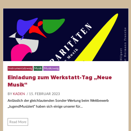
Instrumentalzweig
Musik
Musikzweig
Einladung zum Werkstatt-Tag „Neue
Musik“
BY
KADEN
/ 15. FEBRUAR 2023
Anlässlich der gleichlautenden Sonder-Wertung beim Wettbewerb
„JugendMusiziert“ haben sich einige unserer für...
Read More