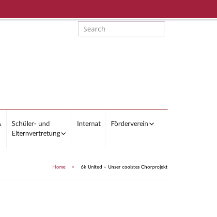
&
Schüler- und
Internat
Förderverein
Elternvertretung
Home
>
6k United – Unser coolstes Chorprojekt