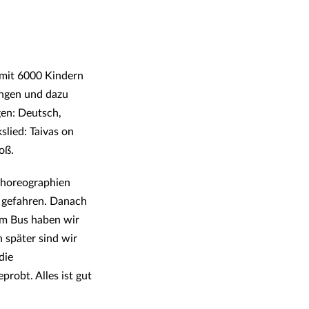
 mit 6000 Kindern
ungen und dazu
gen: Deutsch,
slied: Taivas on
oß.
Choreographien
e gefahren. Danach
Im Bus haben wir
 später sind wir
die
obt. Alles ist gut