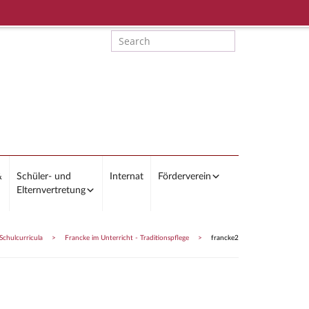
&
Schüler- und
Internat
Förderverein
Elternvertretung
Schulcurricula
>
Francke im Unterricht - Traditionspflege
>
francke2