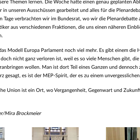
ere Themen lernen. Die Woche hatte einen genau geplanten Abl
 in unseren Ausschüssen gearbeitet und alles für die Plenardeba
n Tage verbrachten wir im Bundesrat, wo wir die Plenardebatte
iker aus verschiedenen Fraktionen, die uns einen näheren Einblic
n.
 das Modell Europa Parlament noch viel mehr. Es gibt einem die 
och nicht ganz verloren ist, weil es so viele Menschen gibt, die
oranbringen wollen. Man ist dort Teil eines Ganzen und dennoch 
rz gesagt, es ist der MEP-Spirit, der es zu einem unvergesslichen
he Union ist ein Ort, wo Vergangenheit, Gegenwart und Zukunf
r/Mira Brockmeier