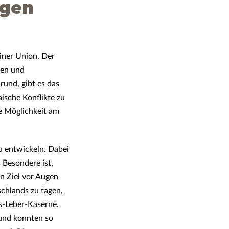
igen
iner Union. Der
ben und
rund, gibt es das
ische Konflikte zu
ie Möglichkeit am
u entwickeln. Dabei
 Besondere ist,
n Ziel vor Augen
schlands zu tagen,
us-Leber-Kaserne.
 und konnten so