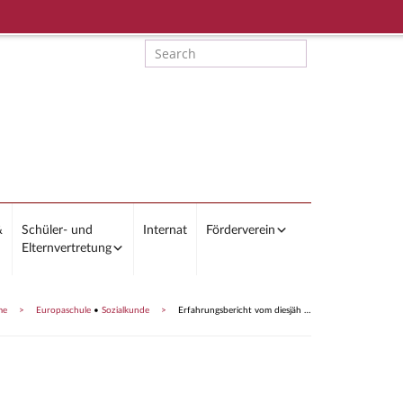
&
Schüler- und
Internat
Förderverein
Elternvertretung
me
>
Europaschule
•
Sozialkunde
>
Erfahrungsbericht vom diesjäh …