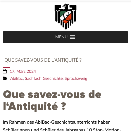
MENU
QUE SAVEZ-VOUS DE L‘ANTIQUITÉ ?
17. März 2024
AbiBac
,
Sachfach Geschichte
,
Sprachzweig
Que savez-vous de
l‘Antiquité ?
Im Rahmen des AbiBac-Geschichtsunterrichts haben
Schülerinnen und Schüler des Jahrgangs 10 Stop-Motion-