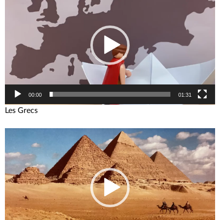
Player
00:00
01:31
Les Grecs
Video-
Player