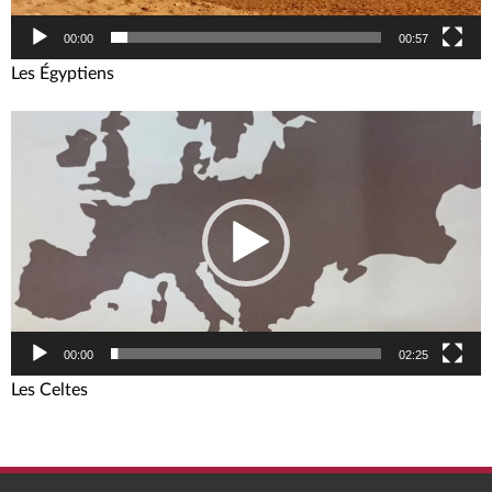
00:00
00:57
Les Égyptiens
Video-
Player
00:00
02:25
Les Celtes