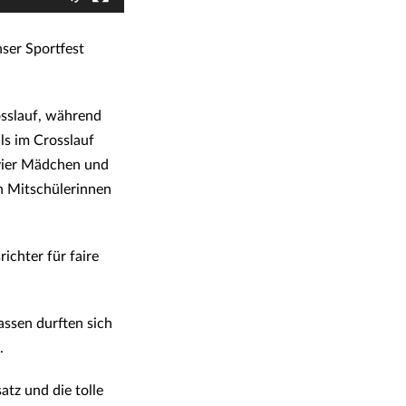
ser Sportfest
osslauf, während
ls im Crosslauf
 vier Mädchen und
en Mitschülerinnen
ichter für faire
lassen durften sich
.
atz und die tolle