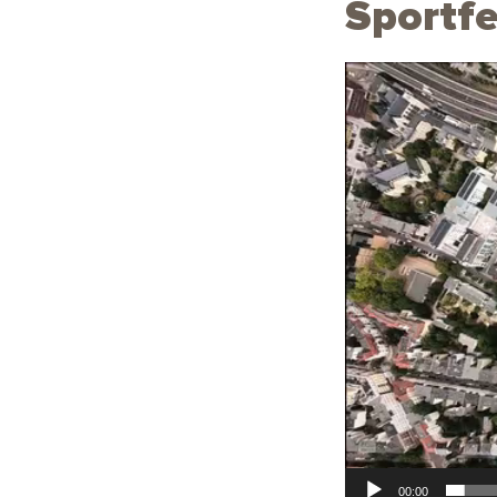
Sportf
Video-
Player
00:00