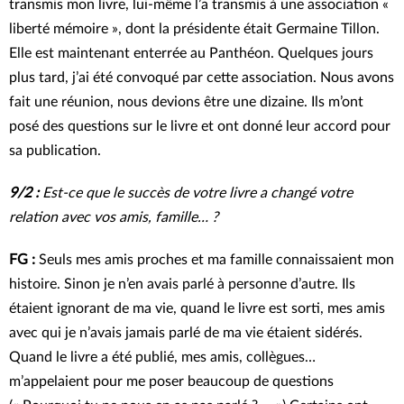
transmis mon livre, lui-même l’a transmis à une association «
liberté mémoire », dont la présidente était Germaine Tillon.
Elle est maintenant enterrée au Panthéon. Quelques jours
plus tard, j’ai été convoqué par cette association. Nous avons
fait une réunion, nous devions être une dizaine. Ils m’ont
posé des questions sur le livre et ont donné leur accord pour
sa publication.
9/2 :
Est-ce que le succès de votre livre a changé votre
relation avec vos amis, famille… ?
FG :
Seuls mes amis proches et ma famille connaissaient mon
histoire. Sinon je n’en avais parlé à personne d’autre. Ils
étaient ignorant de ma vie, quand le livre est sorti, mes amis
avec qui je n’avais jamais parlé de ma vie étaient sidérés.
Quand le livre a été publié, mes amis, collègues…
m’appelaient pour me poser beaucoup de questions