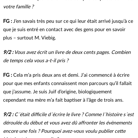
votre famille ?
FG :
J’en savais très peu sur ce qui leur était arrivé jusqu’à ce
que je suis entré en contact avec des gens pour en savoir
plus – surtout M. Viebig.
9/2 :
Vous avez écrit un livre de deux cents pages. Combien
de temps cela vous a-t-il pris ?
FG :
Cela m’a pris deux ans et demi. J’ai commencé à écrire
pour que mes enfants connaissent mon parcours qu’il fallait
que j’assume. Je suis Juif d’origine, biologiquement
cependant ma mère m’a fait baptiser à l’âge de trois ans.
9/2 :
C´était difficile d´écrire le livre ? Comme l´histoire s´est
déroulée du début et vous avez dû affronter les évènements
encore une fois ? Pourquoi avez-vous voulu publier cette