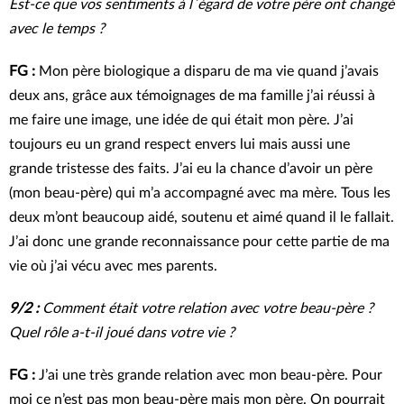
Est-ce que vos sentiments à l´égard de votre père ont changé
avec le temps ?
FG :
Mon père biologique a disparu de ma vie quand j’avais
deux ans, grâce aux témoignages de ma famille j’ai réussi à
me faire une image, une idée de qui était mon père. J’ai
toujours eu un grand respect envers lui mais aussi une
grande tristesse des faits. J’ai eu la chance d’avoir un père
(mon beau-père) qui m’a accompagné avec ma mère. Tous les
deux m’ont beaucoup aidé, soutenu et aimé quand il le fallait.
J’ai donc une grande reconnaissance pour cette partie de ma
vie où j’ai vécu avec mes parents.
9/2 :
Comment était votre relation avec votre beau-père ?
Quel rôle a-t-il joué dans votre vie ?
FG :
J’ai une très grande relation avec mon beau-père. Pour
moi ce n’est pas mon beau-père mais mon père. On pourrait