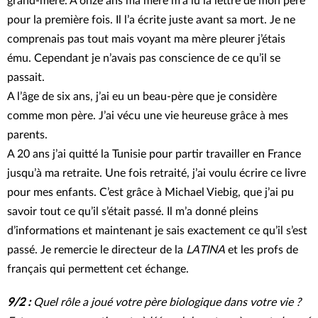
grand-mère. A onze ans ma mère m’a lu la lettre de mon père
pour la première fois. Il l’a écrite juste avant sa mort. Je ne
comprenais pas tout mais voyant ma mère pleurer j’étais
ému. Cependant je n’avais pas conscience de ce qu’il se
passait.
A l’âge de six ans, j’ai eu un beau-père que je considère
comme mon père. J’ai vécu une vie heureuse grâce à mes
parents.
A 20 ans j’ai quitté la Tunisie pour partir travailler en France
jusqu’à ma retraite. Une fois retraité, j’ai voulu écrire ce livre
pour mes enfants. C’est grâce à Michael Viebig, que j’ai pu
savoir tout ce qu’il s’était passé. Il m’a donné pleins
d’informations et maintenant je sais exactement ce qu’il s’est
passé. Je remercie le directeur de la
LATINA
et les profs de
français qui permettent cet échange.
9/2 :
Quel rôle a joué votre père biologique dans votre vie ?