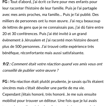
FG :
Tout d’abord, j’ai écrit ce livre pour mes enfants pour
leur raconter l’histoire de leur famille. Puis je l’ai partagée
avec mes amis proches, ma famille… Puis je l’ai publié. Des
milliers de personnes ont lu mon œuvre. J’ai reçu beaucoup
de lettres de gens que je ne connaissais pas, j’ai dû faire entre
20 et 30 conférences. Puis j’ai été invité à un grand
évènement à Jérusalem et j’ai raconté mon histoire devant
plus de 500 personnes. J’ai trouvé cette expérience très
bénéfique, réconfortante mais aussi satisfaisante.
9/2 :
Comment était votre réaction quand vos amis vous ont
conseillé de publier votre œuvre ?
FG :
Ma réaction était plutôt prudente, je savais qu’ils étaient
sincères mais c’était dévoiler une partie de ma vie.
Cependant j’étais honoré, très honoré. Je me suis ensuite
mobilisé pour trouver un éditeur. Une fois que je lui avais