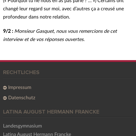
(« Pourquoi tu ne nous en as pas parlé ? … ») Certains ont
changé leur regard sur moi, avec d’autres ça a creusé une
profondeur dans notre relation.
9/2 :
Monsieur Gasquet, nous vous remercions de cet
interview et de vos réponses ouvertes.
RECHTLICHES
Impressum
Datenschutz
LATINA AUGUST HERMANN FRANCKE
Landesgymnasium
Latina August Hermann Francke