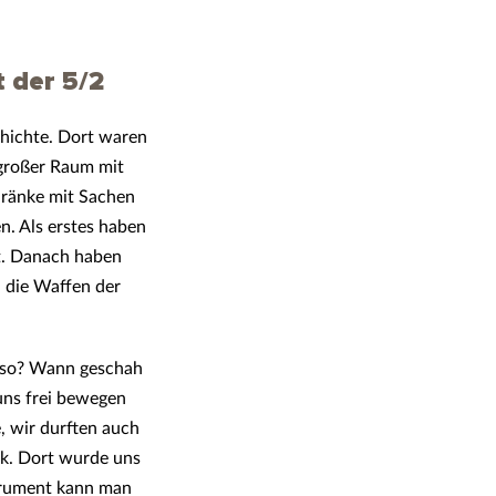
 der 5/2
hichte. Dort waren
 großer Raum mit
hränke mit Sachen
en. Als erstes haben
et. Danach haben
 die Waffen der
es so? Wann geschah
 uns frei bewegen
, wir durften auch
ck. Dort wurde uns
strument kann man