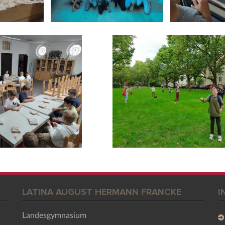
LATINA AUGUST HERMANN FRANCKE
I
Landesgymnasium