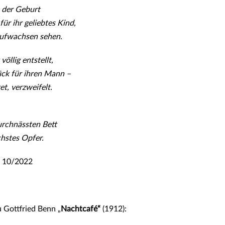
 der Geburt
für ihr geliebtes Kind,
 aufwachsen sehen.
völlig entstellt,
ück für ihren Mann –
tet, verzweifelt.
urchnässten Bett
chstes Opfer.
– 10/2022
 Gottfried Benn „
Nachtcafé“
(1912):