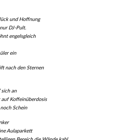
lück und Hoffnung
nur DJ-Pult.
hnt engelsgleich
üler ein
ift nach den Sternen
 sich an
ft auf Koffeinüberdosis
r noch Schein
inker
öne Aulaparkett
telligen Bereich die Wände kahl